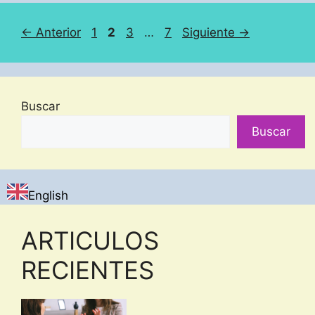
Página
Página
Página
Página
←
Anterior
1
2
3
…
7
Siguiente
→
Buscar
Buscar
English
ARTICULOS
RECIENTES