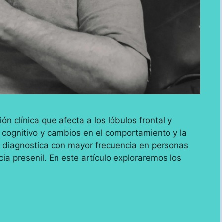
n clínica que afecta a los lóbulos frontal y
 cognitivo y cambios en el comportamiento y la
 diagnostica con mayor frecuencia en personas
a presenil. En este artículo exploraremos los