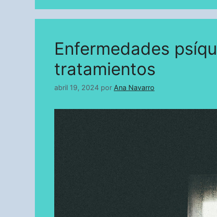
Enfermedades psíqui
tratamientos
abril 19, 2024
por
Ana Navarro