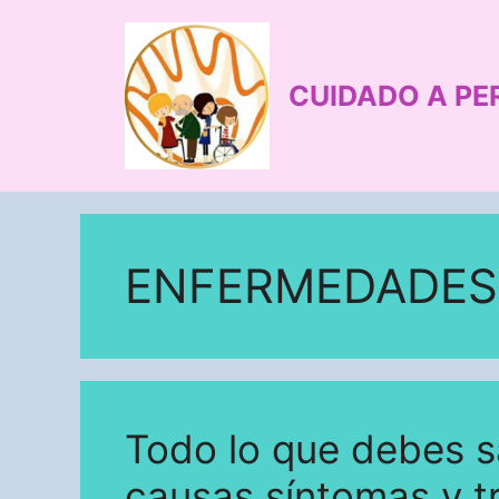
Saltar
al
contenido
CUIDADO A PE
ENFERMEDADES
Todo lo que debes s
causas síntomas y t