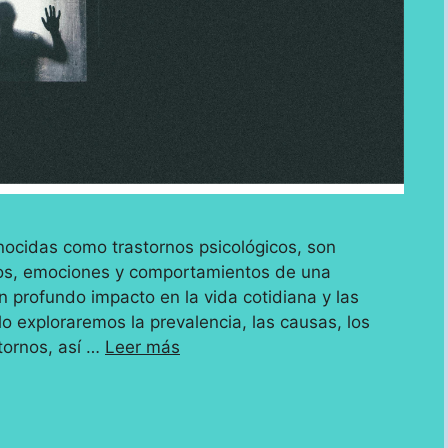
cidas como trastornos psicológicos, son
tos, emociones y comportamientos de una
 profundo impacto en la vida cotidiana y las
lo exploraremos la prevalencia, las causas, los
tornos, así …
Leer más