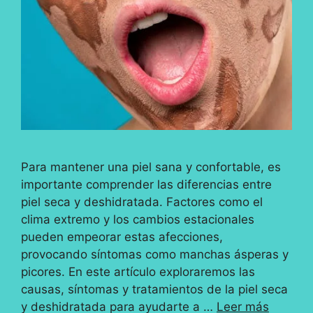
Para mantener una piel sana y confortable, es
importante comprender las diferencias entre
piel seca y deshidratada. Factores como el
clima extremo y los cambios estacionales
pueden empeorar estas afecciones,
provocando síntomas como manchas ásperas y
picores. En este artículo exploraremos las
causas, síntomas y tratamientos de la piel seca
y deshidratada para ayudarte a …
Leer más