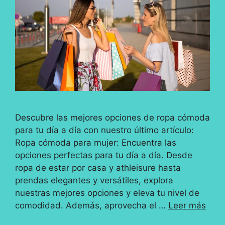
Descubre las mejores opciones de ropa cómoda
para tu día a día con nuestro último artículo:
Ropa cómoda para mujer: Encuentra las
opciones perfectas para tu día a día. Desde
ropa de estar por casa y athleisure hasta
prendas elegantes y versátiles, explora
nuestras mejores opciones y eleva tu nivel de
comodidad. Además, aprovecha el …
Leer más