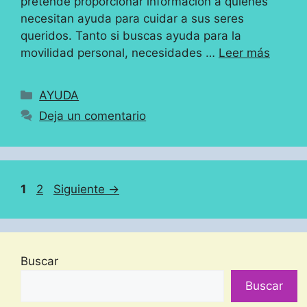
pretende proporcionar información a quienes
necesitan ayuda para cuidar a sus seres
queridos. Tanto si buscas ayuda para la
movilidad personal, necesidades …
Leer más
Categorías
AYUDA
Deja un comentario
Página
Página
1
2
Siguiente
→
Buscar
Buscar