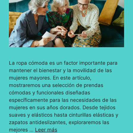
La ropa cómoda es un factor importante para
mantener el bienestar y la movilidad de las
mujeres mayores. En este artículo,
mostraremos una selección de prendas
cómodas y funcionales diseñadas
específicamente para las necesidades de las
mujeres en sus años dorados. Desde tejidos
suaves y elásticos hasta cinturillas elásticas y
zapatos antideslizantes, exploraremos las
mejores …
Leer más