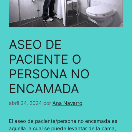
ASEO DE
PACIENTE O
PERSONA NO
ENCAMADA
abril 24, 2024
por
Ana Navarro
El aseo de paciente/persona no encamada es
aquella la cual se puede levantar de la cama,