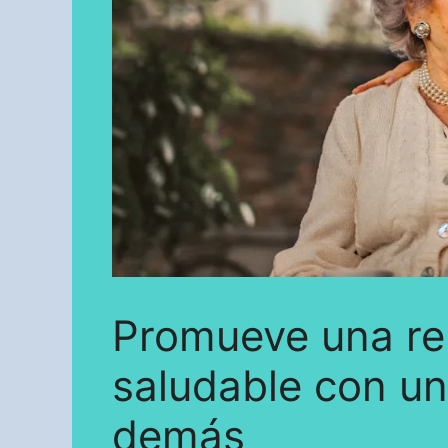
Promueve una re
saludable con un
demás