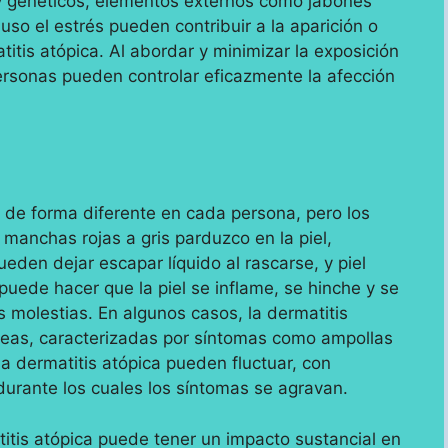
 y genéticos, elementos externos como jabones
luso el estrés pueden contribuir a la aparición o
itis atópica. Al abordar y minimizar la exposición
ersonas pueden controlar eficazmente la afección
 de forma diferente en cada persona, pero los
manchas rojas a gris parduzco en la piel,
den dejar escapar líquido al rascarse, y piel
uede hacer que la piel se inflame, se hinche y se
 molestias. En algunos casos, la dermatitis
neas, caracterizadas por síntomas como ampollas
la dermatitis atópica pueden fluctuar, con
durante los cuales los síntomas se agravan.
itis atópica puede tener un impacto sustancial en